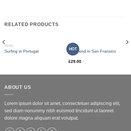
RELATED PRODUCTS
TOYS
TOYS
HOT
Surfing in Portugal
Weekend in San Fransico
£
29.00
ABOUT US
Lorem ipsum dolor sit amet, consectetuer adipiscing elit,
sed diam nonummy nibh euismod tincidunt ut laoreet
dolore magna aliquam erat volutpat.