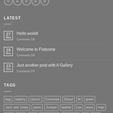
LATEST
Hello world!
27
May
on
Comments Off
Hello
world!
Welcome to Flatsome
19
Nov
on
Comments Off
Welcome
to
Just another post with A Gallery
13
Flatsome
Oct
on
Comments Off
Just
another
post
TAGS
with
A
Gallery
bag
battery
classic
Converse
Diesel
fit
green
Jack and Jones
jeans
Jumper
leather
Lee
levis
man