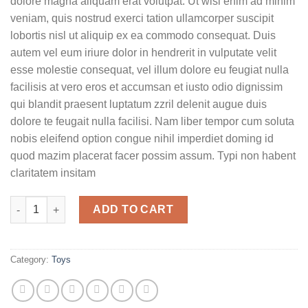
dolore magna aliquam erat volutpat. Ut wisi enim ad minim
veniam, quis nostrud exerci tation ullamcorper suscipit
lobortis nisl ut aliquip ex ea commodo consequat. Duis
autem vel eum iriure dolor in hendrerit in vulputate velit
esse molestie consequat, vel illum dolore eu feugiat nulla
facilisis at vero eros et accumsan et iusto odio dignissim
qui blandit praesent luptatum zzril delenit augue duis
dolore te feugait nulla facilisi. Nam liber tempor cum soluta
nobis eleifend option congue nihil imperdiet doming id
quod mazim placerat facer possim assum. Typi non habent
claritatem insitam
Weekend Wine Course quantity
ADD TO CART
Category:
Toys